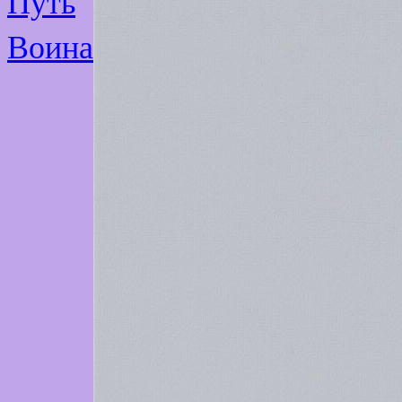
Путь
Воина