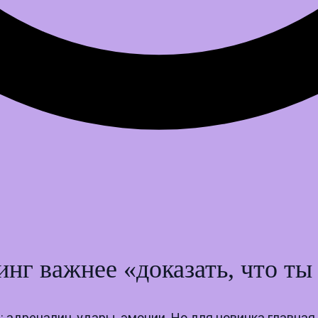
нг важнее «доказать, что ты
 адреналин, удары, эмоции. Но для новичка главная 