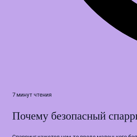
7 минут чтения
Почему безопасный спарри
Спарринг кажется чем‑то вроде маленького боя: