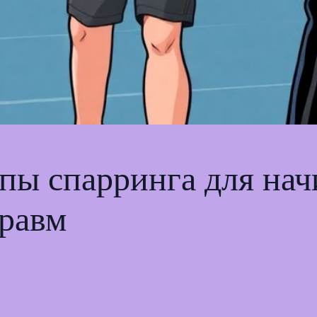
пы спарринга для на
травм