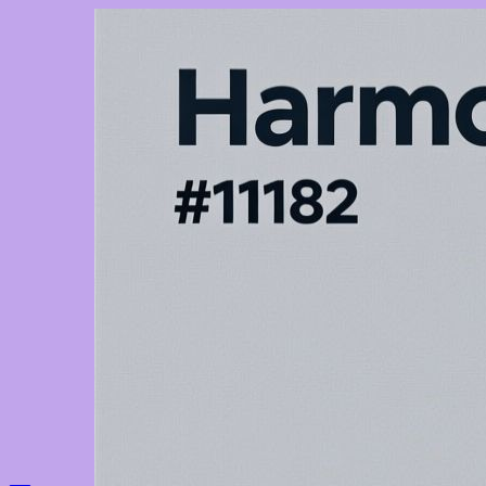
Перейти
к
содержимому